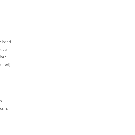
bekend
deze
 het
en wij
n
tsen.