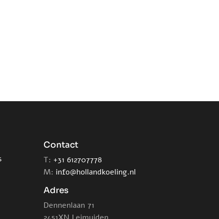
Contact
s
T:
+31 612707778
M:
info@hollandkoeling.nl
Adres
Dennenlaan 71
2451XN Leimuiden