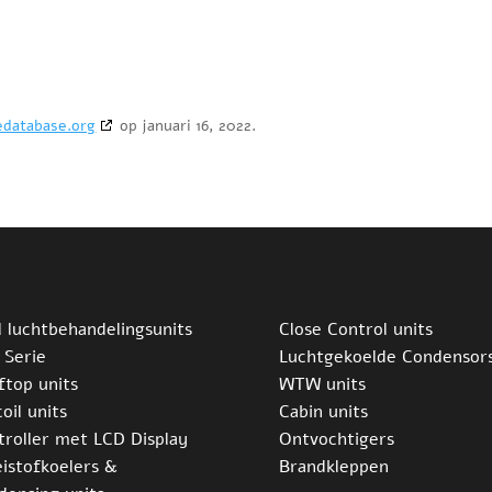
edatabase.org
op januari 16, 2022.
l luchtbehandelingsunits
Close Control units
 Serie
Luchtgekoelde Condensor
ftop units
WTW units
oil units
Cabin units
troller met LCD Display
Ontvochtigers
eistofkoelers &
Brandkleppen