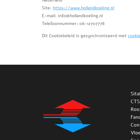
Nederland
Site:
https://www.hollandkoeling.nl
E-mail:
info@
hollandkoeling.nl
Telefoonnummer: 06-12707778
Dit Cookiebeleid is gesynchroniseerd met
cooki
Sita
CTS
Roo
Fanc
Con
Vlo