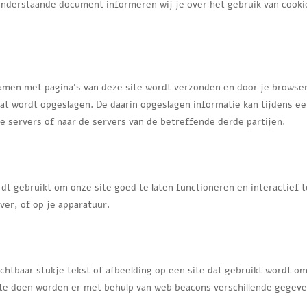
 onderstaande document informeren wij je over het gebruik van cooki
samen met pagina's van deze site wordt verzonden en door je browse
aat wordt opgeslagen. De daarin opgeslagen informatie kan tijdens e
 servers of naar de servers van de betreffende derde partijen.
dt gebruikt om onze site goed te laten functioneren en interactief t
er, of op je apparatuur.
ichtbaar stukje tekst of afbeelding op een site dat gebruikt wordt o
t te doen worden er met behulp van web beacons verschillende gegev