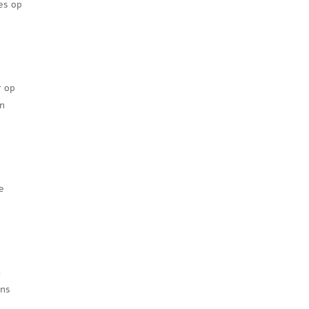
es op
r op
en
e
m
ens