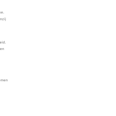
ke.
nzij
eid.
een
nemen