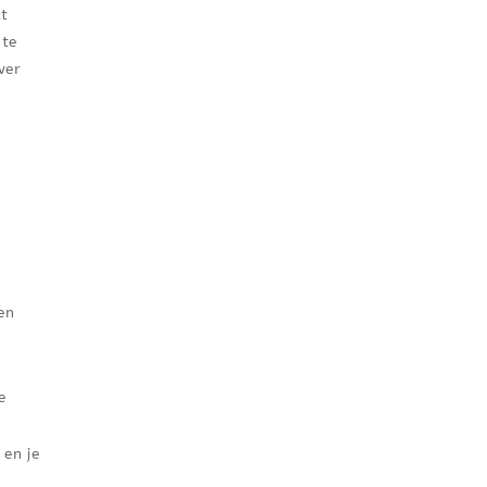
at
 te
ver
en
e
 en je