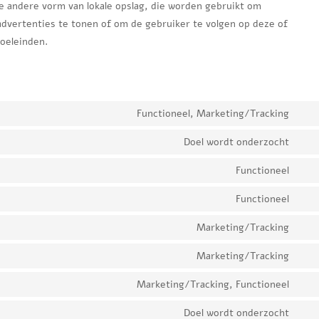
ge andere vorm van lokale opslag, die worden gebruikt om
dvertenties te tonen of om de gebruiker te volgen op deze of
doeleinden.
Functioneel, Marketing/Tracking
Con
to
Doel wordt onderzocht
Con
serv
to
Functioneel
goo
Con
serv
rec
to
Functioneel
und
Con
serv
con
to
Marketing/Tracking
divi
Con
serv
(ele
to
Marketing/Tracking
wor
Con
the
serv
to
Marketing/Tracking, Functioneel
goo
Con
serv
fon
to
Doel wordt onderzocht
goo