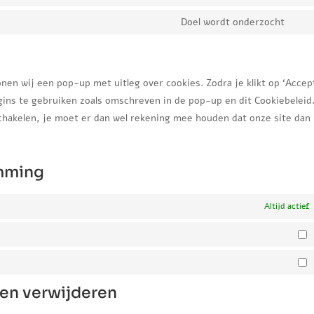
Con
serv
map
to
Doel wordt onderzocht
you
Con
serv
to
wp-
serv
opt
div
nen wij een pop-up met uitleg over cookies. Zodra je klikt op ‘Accep
ins te gebruiken zoals omschreven in de pop-up en dit Cookiebeleid.
schakelen, je moet er dan wel rekening mee houden dat onze site dan
emming
Altijd actief
S
M
 en verwijderen