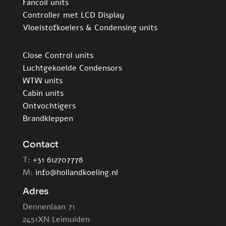
Fancoil units
Controller met LCD Display
Vloeistofkoelers & Condensing units
Close Control units
Luchtgekoelde Condensors
WTW units
Cabin units
Ontvochtigers
Brandkleppen
Contact
T:
+31 612707778
M:
info@hollandkoeling.nl
Adres
Dennenlaan 71
2451XN Leimuiden